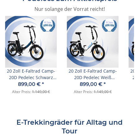
Nur solange der Vorrat reicht!
20 Zoll E-Faltrad Camp-
20 Zoll E-Faltrad Camp-
20 Z
20D Pedelec Schwarz
20D Pedelec Weiß
20
smartEC
smartEC
899,00 €
*
899,00 €
*
Alter Preis:
1.149,00 €
Alter Preis:
1.149,00 €
Al
E-Trekkingräder für Alltag und
Tour