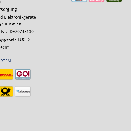
m
tsorgung
d Elektronikgeräte -
gshinweise
-Nr.: DE70748130
gsgesetz LUCID
recht
ARTEN