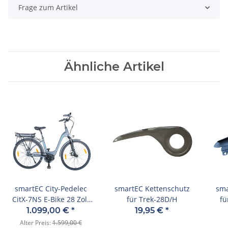
Frage zum Artikel
Ähnliche Artikel
smartEC City-Pedelec
smartEC Kettenschutz
sma
CitX-7NS E-Bike 28 Zoll
für Trek-28D/H
fü
Rücktrittbremse
1.099,00 €
*
19,95 €
*
Ausstellungsstück
Alter Preis:
1.599,00 €